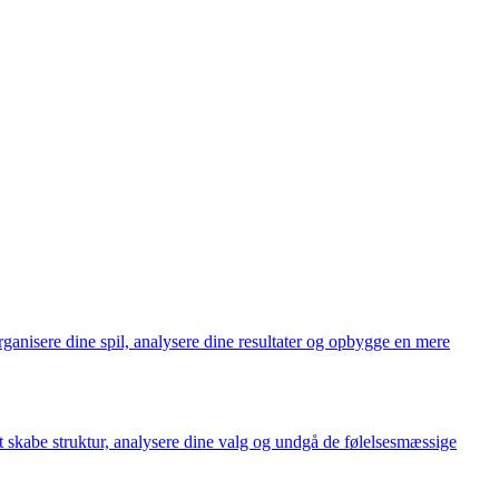
rganisere dine spil, analysere dine resultater og opbygge en mere
 at skabe struktur, analysere dine valg og undgå de følelsesmæssige