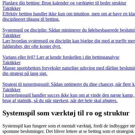
Planlæg din betting: Brug kalender og værktøjer til bedre struktur
Taktikker
Effektiv betting handler ikke kun om intuition, men om at have en klar
disciplineret tilgang til betting.
Systemspil og disciplin: Sådan minimerer du følelsesbaserede beslutn
Taktikker
Lær hvordan systemspil og disciplin kan hjælpe dig med at træffe mere r
faldgruber, der ofte koster dyrt.
Varians eller fejl? Lær at kende forskellen i din bettinganalyse
Taktikker
Mange sportsbettors forveksler naturlige udsving med dårlige beslutnin
din strategi på lang sigt.
Strategi til turneringsspil: Sådan optimerer du dine chancer, når flere 
Taktikker
I turneringsspil handler succes ikke kun om at vinde den næste kamp,
brug af statistik, så du står stærkest, når det hele skal afgøres.
Systemspil som værktøj til ro og struktur
Systemspil kan fungere som et mentalt værktøj, fordi de indbygger stru
spontane beslutninger. Det bliver lettere at se betting som et strategis