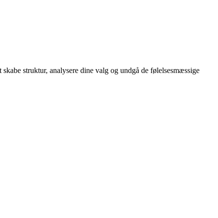
 at skabe struktur, analysere dine valg og undgå de følelsesmæssige