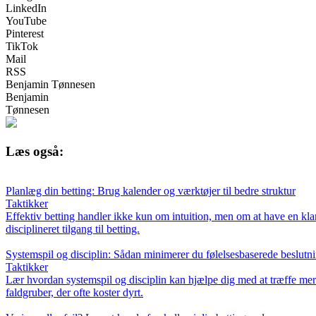
LinkedIn
YouTube
Pinterest
TikTok
Mail
RSS
Benjamin Tønnesen
Benjamin
Tønnesen
Læs også:
Planlæg din betting: Brug kalender og værktøjer til bedre struktur
Taktikker
Effektiv betting handler ikke kun om intuition, men om at have en klar
disciplineret tilgang til betting.
Systemspil og disciplin: Sådan minimerer du følelsesbaserede beslutn
Taktikker
Lær hvordan systemspil og disciplin kan hjælpe dig med at træffe mere r
faldgruber, der ofte koster dyrt.