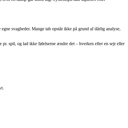
ne egne svagheder. Mange tab opstår ikke på grund af dårlig analyse,
 pr. spil, og lad ikke følelserne ændre det – hverken efter en sejr eller
vt.