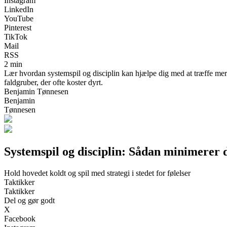
Instagram
LinkedIn
YouTube
Pinterest
TikTok
Mail
RSS
2 min
Lær hvordan systemspil og disciplin kan hjælpe dig med at træffe mere r
faldgruber, der ofte koster dyrt.
Benjamin Tønnesen
Benjamin
Tønnesen
Systemspil og disciplin: Sådan minimerer d
Hold hovedet koldt og spil med strategi i stedet for følelser
Taktikker
Taktikker
Del og gør godt
X
Facebook