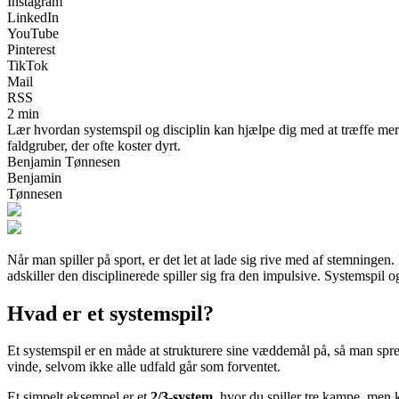
Instagram
LinkedIn
YouTube
Pinterest
TikTok
Mail
RSS
2 min
Lær hvordan systemspil og disciplin kan hjælpe dig med at træffe mere r
faldgruber, der ofte koster dyrt.
Benjamin Tønnesen
Benjamin
Tønnesen
Når man spiller på sport, er det let at lade sig rive med af stemningen.
adskiller den disciplinerede spiller sig fra den impulsive. Systemspil 
Hvad er et systemspil?
Et systemspil er en måde at strukturere sine væddemål på, så man spred
vinde, selvom ikke alle udfald går som forventet.
Et simpelt eksempel er et
2/3-system
, hvor du spiller tre kampe, men k