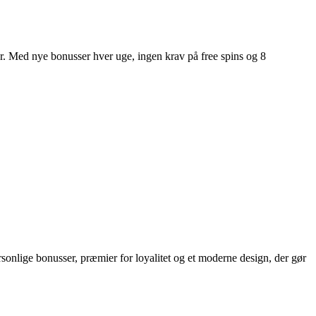
er. Med nye bonusser hver uge, ingen krav på free spins og 8
sonlige bonusser, præmier for loyalitet og et moderne design, der gør