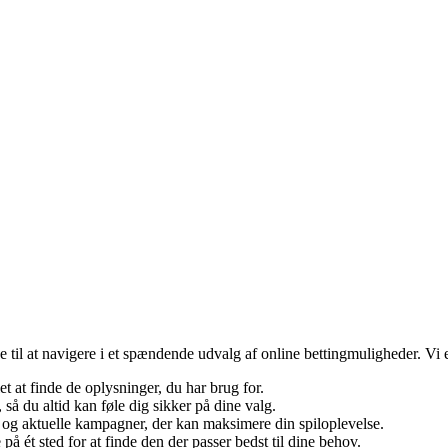
il at navigere i et spændende udvalg af online bettingmuligheder. Vi er h
let at finde de oplysninger, du har brug for.
så du altid kan føle dig sikker på dine valg.
r og aktuelle kampagner, der kan maksimere din spiloplevelse.
 ét sted for at finde den der passer bedst til dine behov.