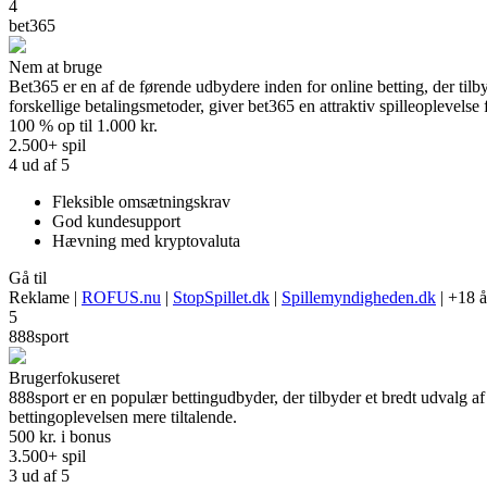
4
bet365
Nem at bruge
Bet365 er en af de førende udbydere inden for online betting, der ti
forskellige betalingsmetoder, giver bet365 en attraktiv spilleoplevelse 
100 % op til 1.000 kr.
2.500+ spil
4 ud af 5
Fleksible omsætningskrav
God kundesupport
Hævning med kryptovaluta
Gå til
Reklame |
ROFUS.nu
|
StopSpillet.dk
|
Spillemyndigheden.dk
| +18 å
5
888sport
Brugerfokuseret
888sport er en populær bettingudbyder, der tilbyder et bredt udvalg a
bettingoplevelsen mere tiltalende.
500 kr. i bonus
3.500+ spil
3 ud af 5