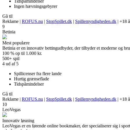
Tidspåmindelser
Ingen hævningsgebyrer
Gå til
Reklame |
ROFUS.nu
|
StopSpillet.dk
|
Spillemyndigheden.dk
| +18 å
9
Betinia
Mest populære
Betinia er en innovativ bettingudbyder, der tilbyder et moderne og b
100 % op til 1.000 kr.
500+ spil
4 ud af 5
Spillicenser fra flere lande
Hurtig grænseflade
Tidspåmindelser
Gå til
Reklame |
ROFUS.nu
|
StopSpillet.dk
|
Spillemyndigheden.dk
| +18 å
10
LeoVegas
Innovativ løsning
LeoVegas er en førende online bookmaker, der specialiserer sig i spor