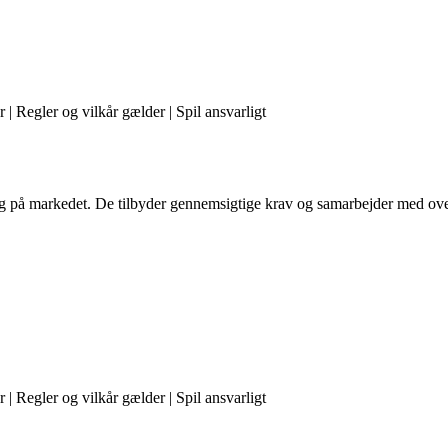
r | Regler og vilkår gælder | Spil ansvarligt
på markedet. De tilbyder gennemsigtige krav og samarbejder med over 10
r | Regler og vilkår gælder | Spil ansvarligt