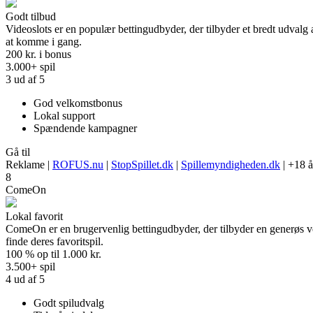
Godt tilbud
Videoslots er en populær bettingudbyder, der tilbyder et bredt udvalg
at komme i gang.
200 kr. i bonus
3.000+ spil
3 ud af 5
God velkomstbonus
Lokal support
Spændende kampagner
Gå til
Reklame |
ROFUS.nu
|
StopSpillet.dk
|
Spillemyndigheden.dk
| +18 å
8
ComeOn
Lokal favorit
ComeOn er en brugervenlig bettingudbyder, der tilbyder en generøs v
finde deres favoritspil.
100 % op til 1.000 kr.
3.500+ spil
4 ud af 5
Godt spiludvalg