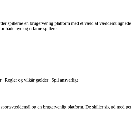
lbyder spillerne en brugervenlig platform med et væld af væddemulighed
for både nye og erfarne spillere.
r | Regler og vilkår gælder | Spil ansvarligt
f sportsvæddemål og en brugervenlig platform. De skiller sig ud med per