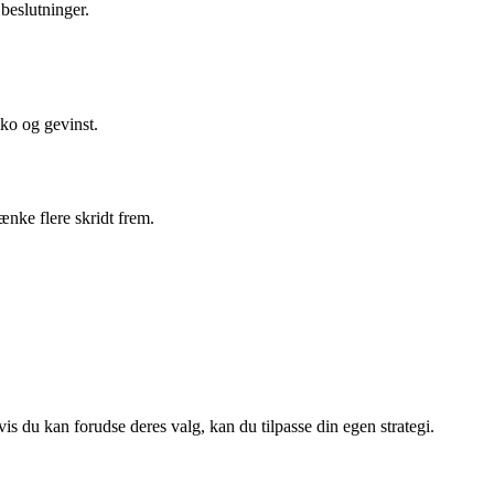
 beslutninger.
ko og gevinst.
tænke flere skridt frem.
Hvis du kan forudse deres valg, kan du tilpasse din egen strategi.