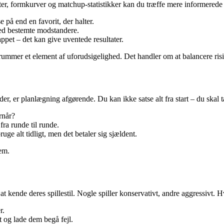
ltater, formkurver og matchup-statistikker kan du træffe mere informerede
 på end en favorit, der halter.
 ved bestemte modstandere.
lappet – det kan give uventede resultater.
ummer et element af uforudsigelighed. Det handler om at balancere risi
nder, er planlægning afgørende. Du kan ikke satse alt fra start – du skal 
rnår?
fra runde til runde.
ruge alt tidligt, men det betaler sig sjældent.
em.
 at kende deres spillestil. Nogle spiller konservativt, andre aggressivt. 
r.
t og lade dem begå fejl.