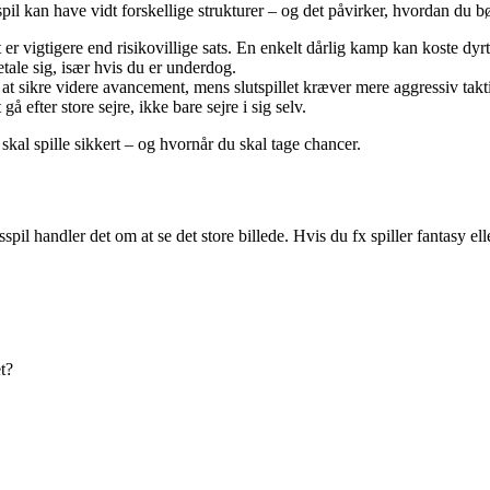
spil kan have vidt forskellige strukturer – og det påvirker, hvordan du bø
et er vigtigere end risikovillige sats. En enkelt dårlig kamp kan koste dyrt
tale sig, især hvis du er underdog.
 at sikre videre avancement, mens slutspillet kræver mere aggressiv takt
 gå efter store sejre, ikke bare sejre i sig selv.
skal spille sikkert – og hvornår du skal tage chancer.
spil handler det om at se det store billede. Hvis du fx spiller fantasy el
t?