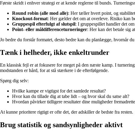
Første skridt i enhver strategi er at kende reglerne til bunds. Turnerings
Round robin (alle mod alle)
: Her tæller hvert point, og stabilit
Knockout-format
: Her gælder det om at overleve. Risiko kan be
Gruppespil efterfulgt af slutspil
: I gruppespillet handler det om
Point- eller måldifferenceturneringer
: Her kan det betale sig at
Jo bedre du forstår formatet, desto bedre kan du planlægge, hvornår du 
Tænk i helheder, ikke enkeltrunder
En klassisk fejl er at fokusere for meget på den næste kamp. I turnerings
modstanden er hård, for at stå stærkere i de efterfølgende.
Spørg dig selv:
Hvilke kampe er vigtigst for det samlede resultat?
Hvor kan du tillade dig at tabe lidt – og hvor skal du satse alt?
Hvordan påvirker tidligere resultater dine muligheder fremadrette
At kunne prioritere rigtigt er ofte det, der adskiller de bedste fra resten.
Brug statistik og sandsynligheder aktivt