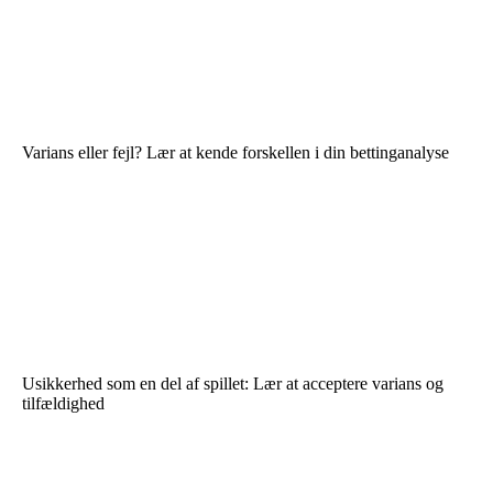
Varians eller fejl? Lær at kende forskellen i din bettinganalyse
Usikkerhed som en del af spillet: Lær at acceptere varians og
tilfældighed