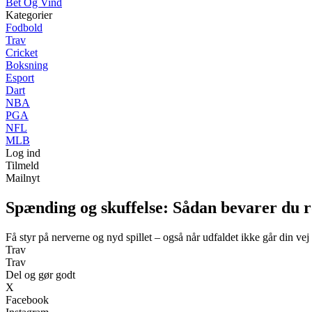
Bet Og Vind
Kategorier
Fodbold
Trav
Cricket
Boksning
Esport
Dart
NBA
PGA
NFL
MLB
Log ind
Tilmeld
Mailnyt
Spænding og skuffelse: Sådan bevarer du ro
Få styr på nerverne og nyd spillet – også når udfaldet ikke går din vej
Trav
Trav
Del og gør godt
X
Facebook