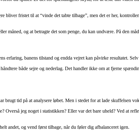
re bliver fristet til at “vinde det tabte tilbage”, men det er her, kontroll
 eller måned, og at betragte det som penge, du kan undvære. På den måde
erfaring, banens tilstand og endda vejret kan påvirke resultatet. Selv d
e at håndtere både sejre og nederlag. Det handler ikke om at fjerne spænd
har brugt tid på at analysere løbet. Men i stedet for at lade skuffelsen 
 Overså jeg noget i statistikken? Eller var det bare uheld? Ved at refle
helt andet, og vend først tilbage, når du føler dig afbalanceret igen.