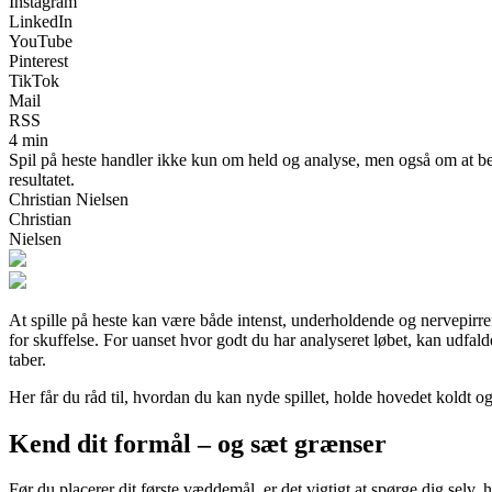
Instagram
LinkedIn
YouTube
Pinterest
TikTok
Mail
RSS
4 min
Spil på heste handler ikke kun om held og analyse, men også om at be
resultatet.
Christian Nielsen
Christian
Nielsen
At spille på heste kan være både intenst, underholdende og nervepirre
for skuffelse. For uanset hvor godt du har analyseret løbet, kan udfal
taber.
Her får du råd til, hvordan du kan nyde spillet, holde hovedet koldt og
Kend dit formål – og sæt grænser
Før du placerer dit første væddemål, er det vigtigt at spørge dig selv, 