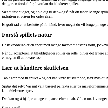
det gør en forskel for, hvordan du håndterer spillet.
Sæt et fast budget, og hold dig til det – også når du taber. Mange spille
indsatsen er prisen for oplevelsen.
Et godt råd er at beslutte på forhånd, hvor meget du vil bruge pr. uge
Forstå spillets natur
Hestevæddeløb er en sport med mange faktorer: hestens form, jockeyens 
Når du accepterer, at tilfældigheder spiller en rolle, bliver det letter
er nøglen til at bevare roen.
Lær at håndtere skuffelsen
Tab hører med til spillet – og det kan være frustrerende, især hvis du 
Spørg dig selv: Var mit valg baseret på fakta eller på mavefornemmelse?
lade følelserne styre.
Det kan også hjælpe at tage en pause efter et tab. Gå en tur, lav noget 