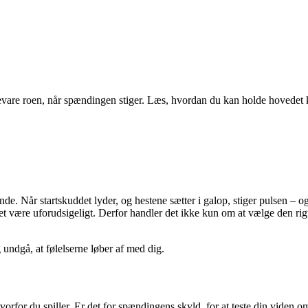
vare roen, når spændingen stiger. Læs, hvordan du kan holde hovedet ko
nde. Når startskuddet lyder, og hestene sætter i galop, stiger pulsen 
det være uforudsigeligt. Derfor handler det ikke kun om at vælge den ri
 undgå, at følelserne løber af med dig.
hvorfor du spiller. Er det for spændingens skyld, for at teste din viden o