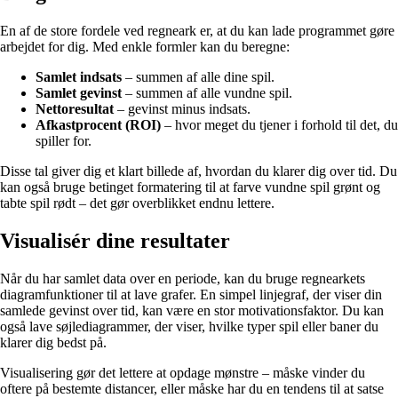
En af de store fordele ved regneark er, at du kan lade programmet gøre
arbejdet for dig. Med enkle formler kan du beregne:
Samlet indsats
– summen af alle dine spil.
Samlet gevinst
– summen af alle vundne spil.
Nettoresultat
– gevinst minus indsats.
Afkastprocent (ROI)
– hvor meget du tjener i forhold til det, du
spiller for.
Disse tal giver dig et klart billede af, hvordan du klarer dig over tid. Du
kan også bruge betinget formatering til at farve vundne spil grønt og
tabte spil rødt – det gør overblikket endnu lettere.
Visualisér dine resultater
Når du har samlet data over en periode, kan du bruge regnearkets
diagramfunktioner til at lave grafer. En simpel linjegraf, der viser din
samlede gevinst over tid, kan være en stor motivationsfaktor. Du kan
også lave søjlediagrammer, der viser, hvilke typer spil eller baner du
klarer dig bedst på.
Visualisering gør det lettere at opdage mønstre – måske vinder du
oftere på bestemte distancer, eller måske har du en tendens til at satse