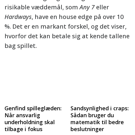
risikable væddemål, som
Any 7
eller
Hardways
, have en house edge på over 10
%. Det er en markant forskel, og det viser,
hvorfor det kan betale sig at kende tallene
bag spillet.
Genfind spilleglæden:
Sandsynlighed i craps:
Når ansvarlig
Sådan bruger du
underholdning skal
matematik til bedre
tilbage i fokus
beslutninger