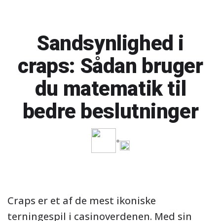
Sandsynlighed i
craps: Sådan bruger
du matematik til
bedre beslutninger
Craps er et af de mest ikoniske
terningespil i casinoverdenen. Med sin