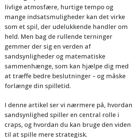
livlige atmosfære, hurtige tempo og
mange indsatsmuligheder kan det virke
som et spil, der udelukkende handler om
held. Men bag de rullende terninger
gemmer der sig en verden af
sandsynligheder og matematiske
sammenhænge, som kan hjælpe dig med
at træffe bedre beslutninger – og måske
forlænge din spilletid.
I denne artikel ser vi nærmere på, hvordan
sandsynlighed spiller en central rolle i
craps, og hvordan du kan bruge den viden
til at spille mere strategisk.