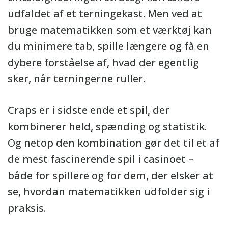
udfaldet af et terningekast. Men ved at
bruge matematikken som et værktøj kan
du minimere tab, spille længere og få en
dybere forståelse af, hvad der egentlig
sker, når terningerne ruller.
Craps er i sidste ende et spil, der
kombinerer held, spænding og statistik.
Og netop den kombination gør det til et af
de mest fascinerende spil i casinoet –
både for spillere og for dem, der elsker at
se, hvordan matematikken udfolder sig i
praksis.