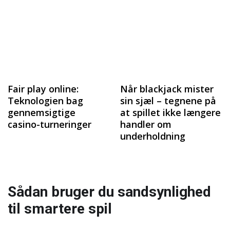
Fair play online:
Når blackjack mister
Teknologien bag
sin sjæl – tegnene på
gennemsigtige
at spillet ikke længere
casino-turneringer
handler om
underholdning
Sådan bruger du sandsynlighed
til smartere spil