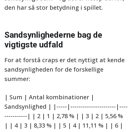
den har så stor betydning i spillet.
Sandsynlighederne bag de
vigtigste udfald
For at forstå craps er det nyttigt at kende
sandsynligheden for de forskellige
summer:
| Sum | Antal kombinationer |
Sandsynlighed | |-----|----------------------|----
-----------| | 2 | 1 | 2,78 % | | 3 | 2 | 5,56 %
| | 4 | 3 | 8,33 % | | 5 | 4 | 11,11 % | | 6 |