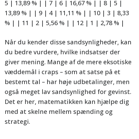
5 | 13,89 % | | 7 | 6 | 16,67 % | | 8 | 5 |
13,89 % | | 9 | 4 | 11,11 % | | 10 | 3 | 8,33
% | | 11 | 2 | 5,56 % | | 12 | 1 | 2,78 % |
Når du kender disse sandsynligheder, kan
du bedre vurdere, hvilke indsatser der
giver mening. Mange af de mere eksotiske
væddemål i craps – som at satse på et
bestemt tal – har høje udbetalinger, men
også meget lav sandsynlighed for gevinst.
Det er her, matematikken kan hjælpe dig
med at skelne mellem spænding og
strategi.