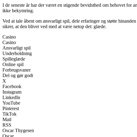
I de seneste år har der været en stigende bevidsthed om behovet for ans
ikke bekymring.
Ved at tale åbent om ansvarligt spil, dele erfaringer og støtte hinand
sikrer, at den bliver ved med at være netop det: glæde.
Casino
Casino
Ansvarligt spil
Underholdning
Spilleglæde
Online spil
Forbrugsvaner
Del og gør godt
X
Facebook
Instagram
LinkedIn
YouTube
Pinterest
TikTok
Mail
RSS
Oscar Thygesen
Oscar