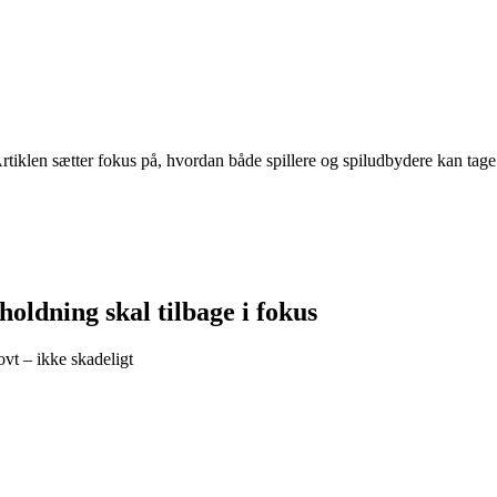
tiklen sætter fokus på, hvordan både spillere og spiludbydere kan tage 
oldning skal tilbage i fokus
vt – ikke skadeligt