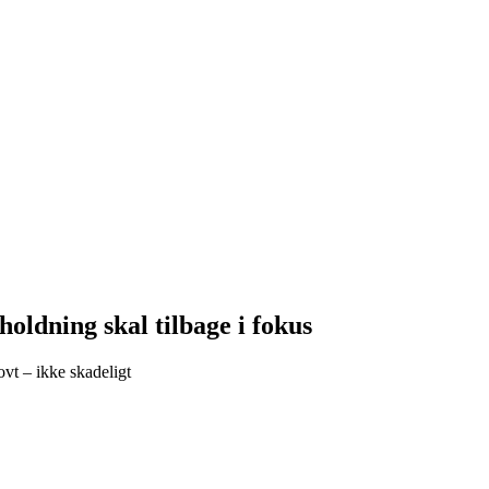
oldning skal tilbage i fokus
vt – ikke skadeligt