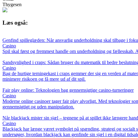
Thygesen
Læs også:
Genfind spilleglæden: Når ansvarlig underholdning skal tilbage i foku
Casino
Spil skal først og fremmest handle om underholdning og fællesskab. Ar
Sandsynlighed i craps: Sådan bruger du matematik til bedre beslutnin
Casino
Bag de hurtige terningekast i craps gemmer der sig en verden af matemat
minimere risikoen og få mere ud af dit spil.
Fair play online: Teknologien bag gennemsigtige casino-turneringer
Casino
Moderne online casinoer tager fair play alvorligt. Med teknologier som
gennemsigtigt og uden manipulation.
Når blackjack mister sin sjæl – tegnene på at spillet ikke længere ha
Casino
Blackjack har længe været symbolet på spænding, strategi og socialt sam
undersøger, hvordan blackjack kan genfinde sin sjæl i en digital tidsal