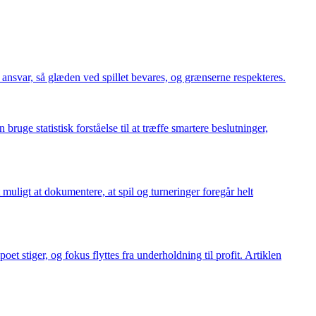
ansvar, så glæden ved spillet bevares, og grænserne respekteres.
ruge statistisk forståelse til at træffe smartere beslutninger,
muligt at dokumentere, at spil og turneringer foregår helt
t stiger, og fokus flyttes fra underholdning til profit. Artiklen