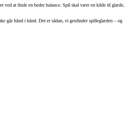
r ved at finde en bedre balance. Spil skal være en kilde til glæde,
anke går hånd i hånd. Det er sådan, vi genfinder spilleglæden – og