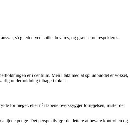
ansvar, så glæden ved spillet bevares, og grænserne respekteres.
derholdningen er i centrum. Men i takt med at spiludbuddet er vokset,
arlig underholdning tilbage i fokus.
fylde for meget, eller når tabene overskygger fornøjelsen, mister det
at tjene penge. Det perspektiv gør det lettere at bevare kontrollen og