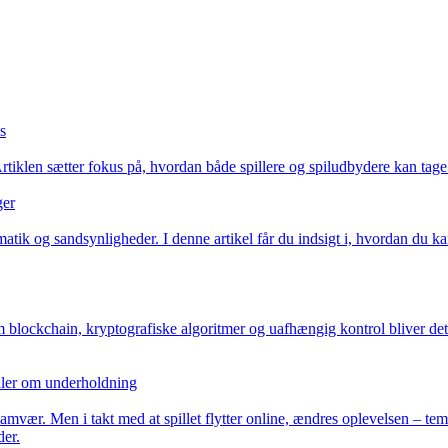
s
tiklen sætter fokus på, hvordan både spillere og spiludbydere kan tage 
ger
ik og sandsynligheder. I denne artikel får du indsigt i, hvordan du kan b
 blockchain, kryptografiske algoritmer og uafhængig kontrol bliver det 
ndler om underholdning
vær. Men i takt med at spillet flytter online, ændres oplevelsen – tempoe
der.