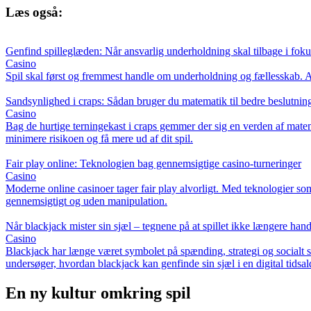
Læs også:
Genfind spilleglæden: Når ansvarlig underholdning skal tilbage i foku
Casino
Spil skal først og fremmest handle om underholdning og fællesskab. Ar
Sandsynlighed i craps: Sådan bruger du matematik til bedre beslutnin
Casino
Bag de hurtige terningekast i craps gemmer der sig en verden af matemat
minimere risikoen og få mere ud af dit spil.
Fair play online: Teknologien bag gennemsigtige casino-turneringer
Casino
Moderne online casinoer tager fair play alvorligt. Med teknologier som
gennemsigtigt og uden manipulation.
Når blackjack mister sin sjæl – tegnene på at spillet ikke længere ha
Casino
Blackjack har længe været symbolet på spænding, strategi og socialt sam
undersøger, hvordan blackjack kan genfinde sin sjæl i en digital tidsal
En ny kultur omkring spil