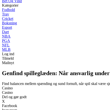
Bet Og Vind
Kategorier
Fodbold
Trav
Cricket
Boksning
Esport
Dart
NBA
PGA
NFL
MLB
Log ind
Tilmeld
Mailnyt
Genfind spilleglæden: Når ansvarlig underh
Find balancen mellem spænding og sund fornuft, når spil skal være sjo
Casino
Casino
Del og gør godt
X
Facebook