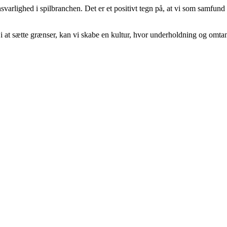
varlighed i spilbranchen. Det er et positivt tegn på, at vi som samfund e
en i at sætte grænser, kan vi skabe en kultur, hvor underholdning og omt