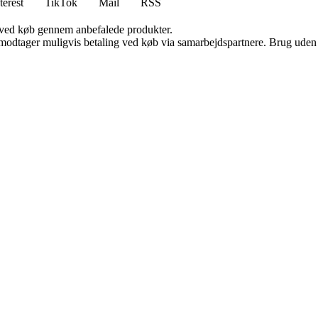
terest
TikTok
Mail
RSS
 ved køb gennem anbefalede produkter.
tager muligvis betaling ved køb via samarbejdspartnere. Brug uden till