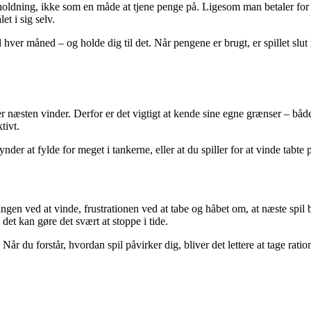
erholdning, ikke som en måde at tjene penge på. Ligesom man betaler for
et i sig selv.
il hver måned – og holde dig til det. Når pengene er brugt, er spillet sl
ler næsten vinder. Derfor er det vigtigt at kende sine egne grænser – b
tivt.
der at fylde for meget i tankerne, eller at du spiller for at vinde tabte p
gen ved at vinde, frustrationen ved at tabe og håbet om, at næste spil 
et kan gøre det svært at stoppe i tide.
Når du forstår, hvordan spil påvirker dig, bliver det lettere at tage rati