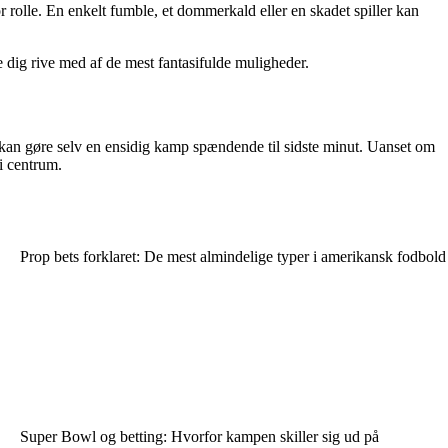
 rolle. En enkelt fumble, et dommerkald eller en skadet spiller kan
de dig rive med af de mest fantasifulde muligheder.
g kan gøre selv en ensidig kamp spændende til sidste minut. Uanset om
 i centrum.
Prop bets forklaret: De mest almindelige typer i amerikansk fodbold
Super Bowl og betting: Hvorfor kampen skiller sig ud på