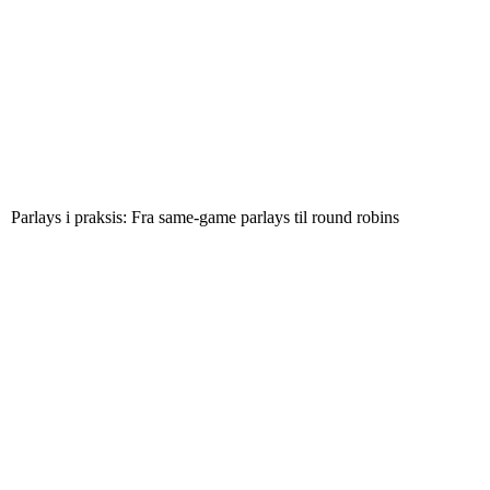
Parlays i praksis: Fra same-game parlays til round robins