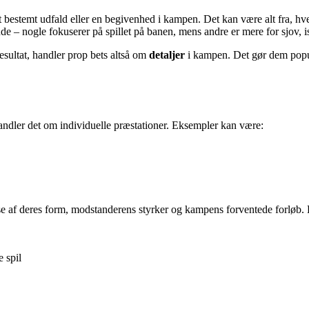
et bestemt udfald eller en begivenhed i kampen. Det kan være alt fra, h
nde – nogle fokuserer på spillet på banen, mens andre er mere for sjov
esultat, handler prop bets altså om
detaljer
i kampen. Det gør dem populæ
andler det om individuelle præstationer. Eksempler kan være:
se af deres form, modstanderens styrker og kampens forventede forløb. F
e spil