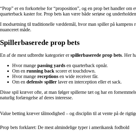
“Prop” er en forkortelse for “proposition”, og en prop bet handler om 
quarterback kaster for. Prop bets kan være både seriøse og underholde
I modsætning til traditionelle væddemål, hvor man spiller på kampens r
nuanceret måde.
Spillerbaserede prop bets
En af de mest udbredte kategorier er
spillerbaserede prop bets
. Her h
Hvor mange
passing yards
en quarterback opnår.
Om en
running back
scorer et touchdown.
Hvor mange
receptions
en wide receiver får.
Om en
defensiv spiller
laver en interception eller et sack.
Disse spil kræver ofte, at man følger spillerne tæt og har en fornemmel
naturlig forlængelse af deres interesse.
Value betting kræver tålmodighed – og disciplin til at vente på de rigtig
Prop bets forklaret: De mest almindelige typer i amerikansk fodbold