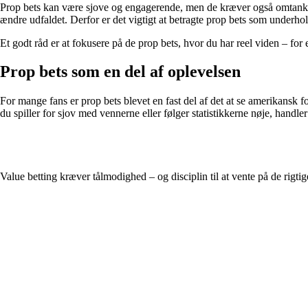
Prop bets kan være sjove og engagerende, men de kræver også omtanke. F
ændre udfaldet. Derfor er det vigtigt at betragte prop bets som underhol
Et godt råd er at fokusere på de prop bets, hvor du har reel viden – for 
Prop bets som en del af oplevelsen
For mange fans er prop bets blevet en fast del af det at se amerikansk 
du spiller for sjov med vennerne eller følger statistikkerne nøje, handler
Value betting kræver tålmodighed – og disciplin til at vente på de rigtig