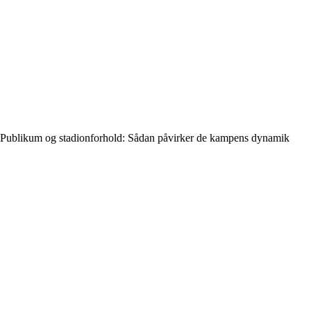
Publikum og stadionforhold: Sådan påvirker de kampens dynamik