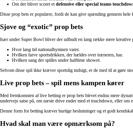
Om der bliver scoret et
defensive eller special teams touchdo
Disse prop bets er populære, fordi de kan give spænding gennem hele k
Sjove og “exotic” prop bets
Især under Super Bowl bliver der udbudt en lang række mere kreative p
Hvor lang tid nationalhymnen varer.
Hvilken farve sportsdrikken, der hældes over træneren, har.
Hvilken sang der spilles under halftime showet.
Selvom disse spil ikke kræver sportslig indsigt, er de med til at gøre 
Live prop bets – spil mens kampen kører
Med fremkomsten af live betting er prop bets blevet endnu mere dyn
undervejs satse på, om næste drive ender med et touchdown, eller om en 
Denne form for betting kræver hurtige beslutninger og et godt kendskab 
Hvad skal man være opmærksom på?