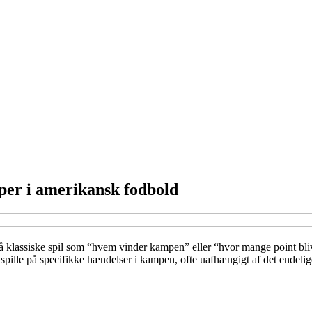
yper i amerikansk fodbold
 klassiske spil som “hvem vinder kampen” eller “hvor mange point bliv
 spille på specifikke hændelser i kampen, ofte uafhængigt af det endelige