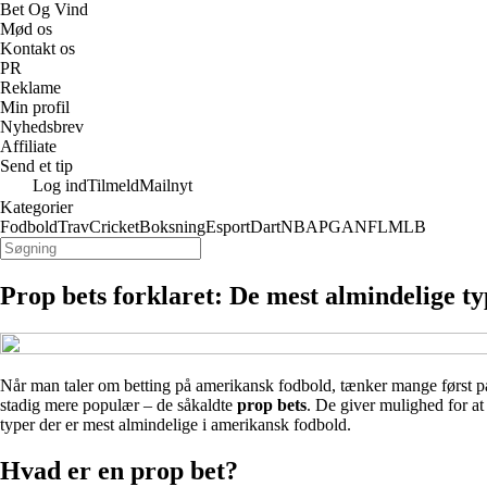
Bet Og Vind
Mød os
Kontakt os
PR
Reklame
Min profil
Nyhedsbrev
Affiliate
Send et tip
Log ind
Tilmeld
Mailnyt
Kategorier
Fodbold
Trav
Cricket
Boksning
Esport
Dart
NBA
PGA
NFL
MLB
Prop bets forklaret: De mest almindelige t
Når man taler om betting på amerikansk fodbold, tænker mange først på
stadig mere populær – de såkaldte
prop bets
. De giver mulighed for at
typer der er mest almindelige i amerikansk fodbold.
Hvad er en prop bet?