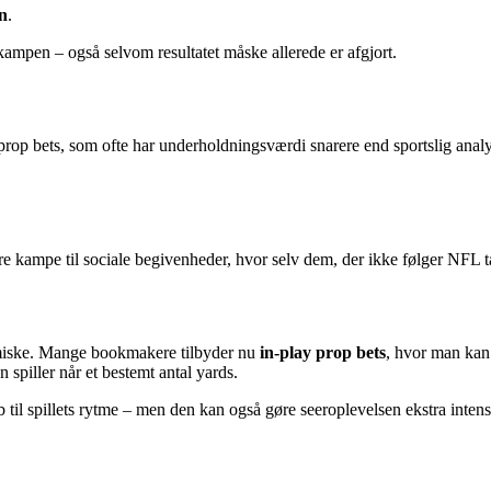
wn
.
ampen – også selvom resultatet måske allerede er afgjort.
rop bets, som ofte har underholdningsværdi snarere end sportslig anal
store kampe til sociale begivenheder, hvor selv dem, der ikke følger NFL
amiske. Mange bookmakere tilbyder nu
in-play prop bets
, hvor man kan
spiller når et bestemt antal yards.
til spillets rytme – men den kan også gøre seeroplevelsen ekstra intens