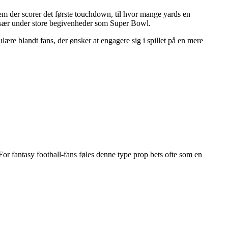
vem der scorer det første touchdown, til hvor mange yards en
, især under store begivenheder som Super Bowl.
re blandt fans, der ønsker at engagere sig i spillet på en mere
or fantasy football-fans føles denne type prop bets ofte som en