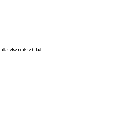
adelse er ikke tilladt.