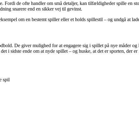
ordi de ofte handler om små detaljer, kan tilfældigheder spille en stor
dning snarere end en sikker vej til gevinst.
eksempel om en bestemt spiller eller et holds spillestil – og undgå at la
fodbold. De giver mulighed for at engagere sig i spillet på nye måder o
 det i sidste ende om at nyde spillet – og huske, at det er sporten, der er
e spil