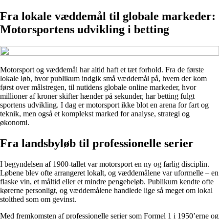
Fra lokale væddemål til globale markeder:
Motorsportens udvikling i betting
Motorsport og væddemål har altid haft et tæt forhold. Fra de første
lokale løb, hvor publikum indgik små væddemål på, hvem der kom
først over målstregen, til nutidens globale online markeder, hvor
millioner af kroner skifter hænder på sekunder, har betting fulgt
sportens udvikling. I dag er motorsport ikke blot en arena for fart og
teknik, men også et komplekst marked for analyse, strategi og
økonomi.
Fra landsbyløb til professionelle serier
I begyndelsen af 1900-tallet var motorsport en ny og farlig disciplin.
Løbene blev ofte arrangeret lokalt, og væddemålene var uformelle – en
flaske vin, et måltid eller et mindre pengebeløb. Publikum kendte ofte
kørerne personligt, og væddemålene handlede lige så meget om lokal
stolthed som om gevinst.
Med fremkomsten af professionelle serier som Formel 1 i 1950’erne og