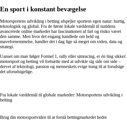
En sport i konstant bevægelse
Motorsportens udvikling i betting afspejler sportens egen natur: hurtig,
teknologisk og global. Fra de første lokale væddemål til nutidens
avancerede online markeder har fascinationen af fart og risiko været
den samme. Men hvor det engang handlede om held og
mavefornemmelse, handler det i dag lige så meget om viden, data og
strategi.
Uanset om man følger Formel 1, rally eller simracing, er én ting sikker:
motorsport og betting vil fortsætte med at udvikle sig side om side –
drevet af teknologi, passion og menneskets evige trang til at forudsige
det uforudsigelige.
Fra lokale væddemål til globale markeder: Motorsportens udvikling i
betting
Brug din motorsportviden til at forstå bettingmarkedet bedre