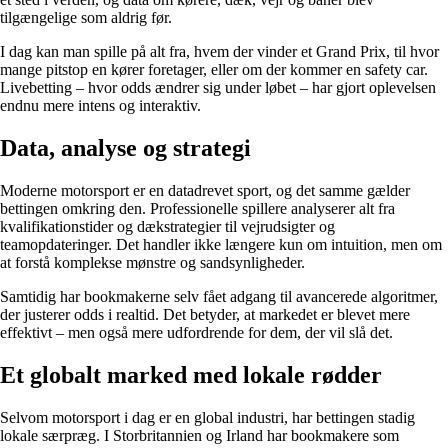
tilgængelige som aldrig før.
I dag kan man spille på alt fra, hvem der vinder et Grand Prix, til hvor
mange pitstop en kører foretager, eller om der kommer en safety car.
Livebetting – hvor odds ændrer sig under løbet – har gjort oplevelsen
endnu mere intens og interaktiv.
Data, analyse og strategi
Moderne motorsport er en datadrevet sport, og det samme gælder
bettingen omkring den. Professionelle spillere analyserer alt fra
kvalifikationstider og dækstrategier til vejrudsigter og
teamopdateringer. Det handler ikke længere kun om intuition, men om
at forstå komplekse mønstre og sandsynligheder.
Samtidig har bookmakerne selv fået adgang til avancerede algoritmer,
der justerer odds i realtid. Det betyder, at markedet er blevet mere
effektivt – men også mere udfordrende for dem, der vil slå det.
Et globalt marked med lokale rødder
Selvom motorsport i dag er en global industri, har bettingen stadig
lokale særpræg. I Storbritannien og Irland har bookmakere som