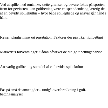
Ved at spille med omtanke, sætte grænser og bevare fokus på sporten
frem for gevinsten, kan golfbetting være en spændende og lærerig del
af en bevidst spillekultur – hvor både spilleglæde og ansvar går hånd i
hånd.
Rejser, planlægning og præstation: Faktorer der påvirker golfbetting
Markedets forventninger: Sådan påvirker de din golf bettinganalyse
Ansvarlig golfbetting som del af en bevidst spillekultur
Pas på små datamængder – undgå overfortolkning i golf-
bettinganalyser